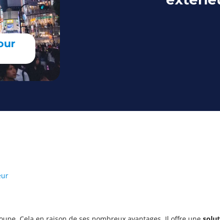
our
eur
poupe. Cela en raison de ses nombreux avantages. Il offre une
solu