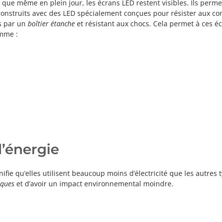
ie que même en plein jour, les écrans LED restent visibles. Ils perm
 construits avec des LED spécialement conçues pour résister aux co
s par un
boîtier étanche
et résistant aux chocs. Cela permet à ces é
omme :
’énergie
gnifie qu’elles utilisent beaucoup moins d’électricité que les autres 
iques
et d’avoir un impact environnemental moindre.