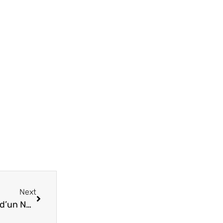
Next
Innover dans le High-Tech à travers la création d’un Nuage de mots !