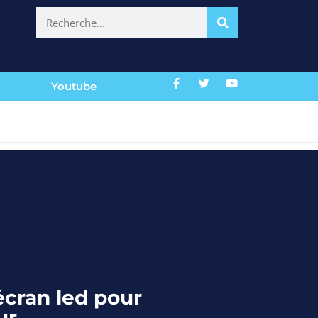
Youtube
écran led pour
ur