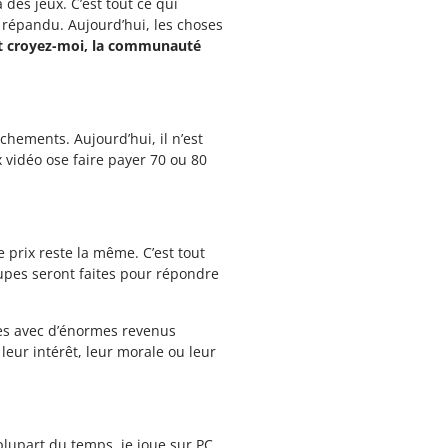
 des jeux. C’est tout ce qui
i répandu. Aujourd’hui, les choses
t croyez-moi, la communauté
hements. Aujourd’hui, il n’est
x vidéo ose faire payer 70 ou 80
 prix reste la même. C’est tout
oupes seront faites pour répondre
nes avec d’énormes revenus
leur intérêt, leur morale ou leur
plupart du temps, je joue sur PC.