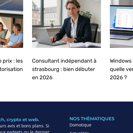
prix : les
Consultant indépendant à
Windows 
torisation
strasbourg : bien débuter
quelle ve
en 2026
2026 ?
NOS THÈMATIQUES
ch, crypto et web.
Domotique
rs avis et bons plans. Si
ux gadgets ou le dernier