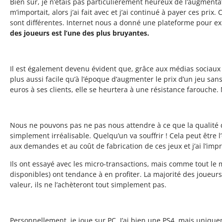
Bien sûr, je n’étais pas particulièrement heureux de l’augmentati
m’importait, alors j’ai fait avec et j’ai continué à payer ces pr
sont différentes. Internet nous a donné une plateforme pour e
des joueurs est l’une des plus bruyantes.
Il est également devenu évident que, grâce aux médias sociaux e
plus aussi facile qu’à l’époque d’augmenter le prix d’un jeu san
euros à ses clients, elle se heurtera à une résistance farouche
Nous ne pouvons pas ne pas nous attendre à ce que la qualité de
simplement irréalisable. Quelqu’un va souffrir ! Cela peut être
aux demandes et au coût de fabrication de ces jeux et j’ai l’imp
Ils ont essayé avec les micro-transactions, mais comme tout le
disponibles) ont tendance à en profiter. La majorité des joueurs
valeur, ils ne l’achèteront tout simplement pas.
Personnellement, je joue sur PC. J’ai bien une PS4, mais unique