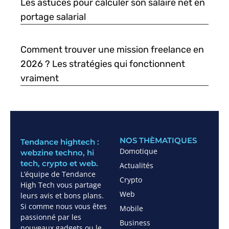
Les astuces pour calculer son salaire net en
portage salarial
Comment trouver une mission freelance en
2026 ? Les stratégies qui fonctionnent
vraiment
NOS THÈMATIQUES
Tendance hightech :
Domotique
webzine techno, hi
tech, crypto et web.
Actualités
L’équipe de Tendance
Crypto
High Tech vous partage
Web
leurs avis et bons plans.
Si comme nous vous êtes
Mobile
passionné par les
Business
nouveaux gadgets ou le