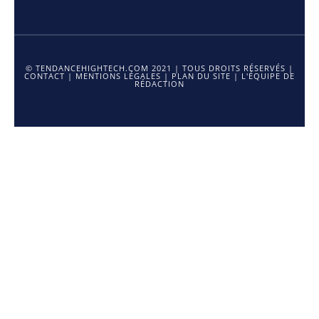
© TENDANCEHIGHTECH.COM 2021 | TOUS DROITS RÉSERVÉS |
CONTACT
|
MENTIONS LÉGALES
|
PLAN DU SITE
|
L'ÉQUIPE DE
RÉDACTION