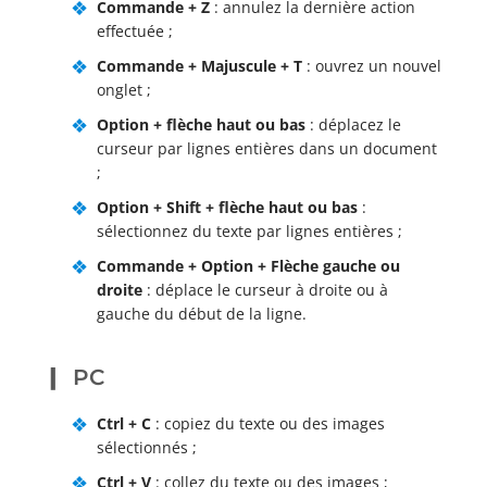
Commande + Z
: annulez la dernière action
effectuée ;
Commande + Majuscule + T
: ouvrez un nouvel
onglet ;
Option + flèche haut ou bas
: déplacez le
curseur par lignes entières dans un document
;
Option + Shift + flèche haut ou bas
:
sélectionnez du texte par lignes entières ;
Commande + Option + Flèche gauche ou
droite
: déplace le curseur à droite ou à
gauche du début de la ligne.
PC
Ctrl + C
: copiez du texte ou des images
sélectionnés ;
Ctrl + V
: collez du texte ou des images ;