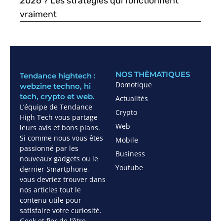
2026 ? Les stratégies qui fonctionnent
vraiment
NOS THÈMATIQUES
Tendance hightech :
Domotique
webzine techno, hi
tech, crypto et web.
Actualités
L’équipe de Tendance
Crypto
High Tech vous partage
Web
leurs avis et bons plans.
Si comme nous vous êtes
Mobile
passionné par les
Business
nouveaux gadgets ou le
Youtube
dernier Smartphone,
vous devriez trouver dans
nos articles tout le
contenu utile pour
satisfaire votre curiosité.
Geek et fier de l’être,