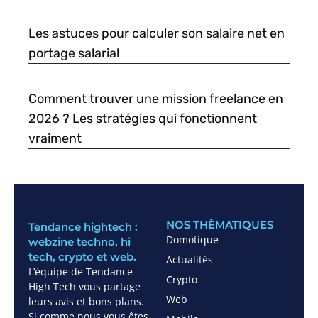
Les astuces pour calculer son salaire net en
portage salarial
Comment trouver une mission freelance en
2026 ? Les stratégies qui fonctionnent
vraiment
NOS THÈMATIQUES
Tendance hightech :
Domotique
webzine techno, hi
tech, crypto et web.
Actualités
L’équipe de Tendance
Crypto
High Tech vous partage
Web
leurs avis et bons plans.
Si comme nous vous êtes